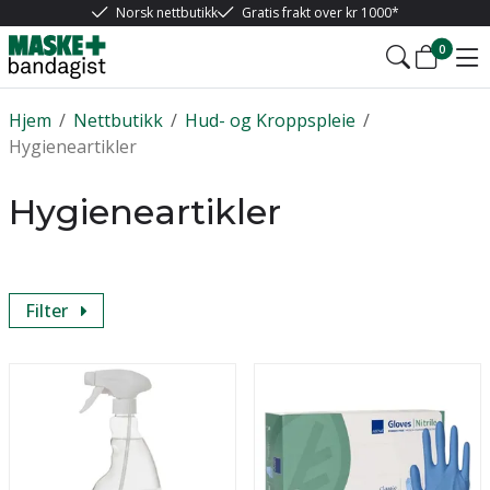
Norsk nettbutikk
Gratis frakt over kr 1000*
0
Hjem
/
Nettbutikk
/
Hud- og Kroppspleie
/
Hygieneartikler
Hygieneartikler
Filter