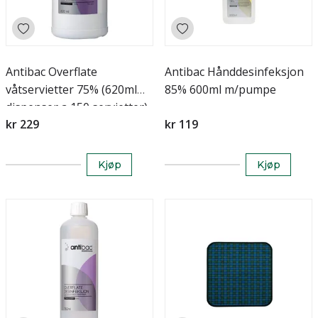
Antibac Overflate
Antibac Hånddesinfeksjon
våtservietter 75% (620ml
85% 600ml m/pumpe
dispenser a 150 servietter)
kr 229
kr 119
Kjøp
Kjøp