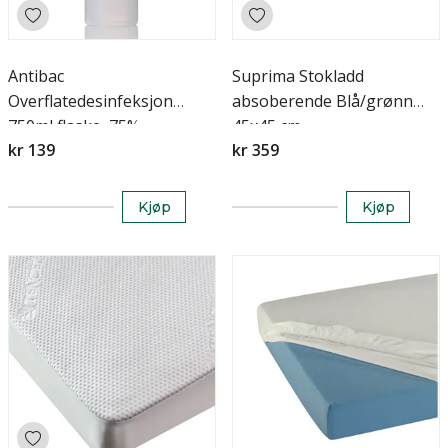
Antibac
Suprima Stokladd
Overflatedesinfeksjon
absoberende Blå/grønn
750ml flaske, 75%
45x45 cm
kr 139
kr 359
Kjøp
Kjøp