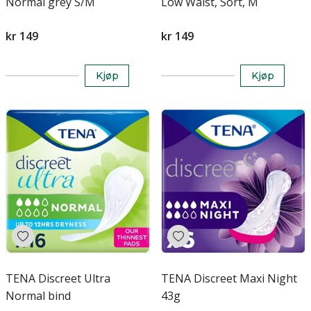
Normal grey S/M
Low Waist, Sort, M
kr 149
kr 149
Kjøp
Kjøp
TENA Discreet Ultra
TENA Discreet Maxi Night
Normal bind
43g