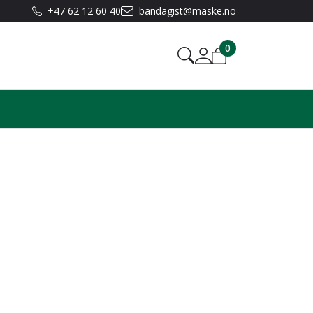
+47 62 12 60 40
bandagist@maske.no
0