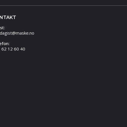
NTAKT
st:
dagist@maske.no
efon:
 62 12 60 40