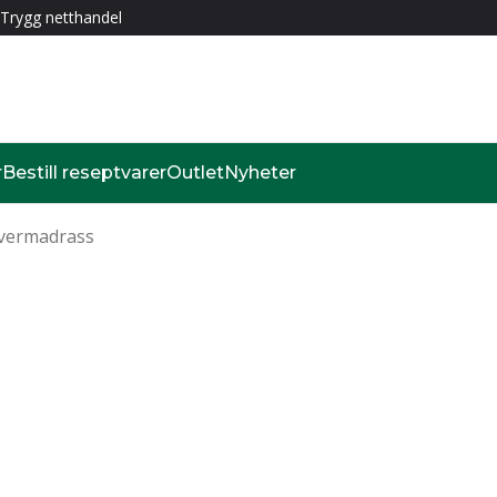
Trygg netthandel
r
Bestill reseptvarer
Outlet
Nyheter
vermadrass