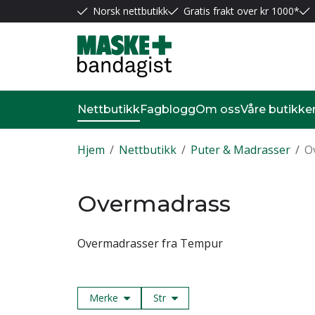
Norsk nettbutikk
Gratis frakt over kr 1000*
Nettbutikk
Fagblogg
Om oss
Våre butikke
Hjem
/
Nettbutikk
/
Puter & Madrasser
/
O
Overmadrass
Overmadrasser fra Tempur
Merke
Str